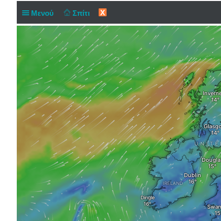
X
Μενού
Σπίτι