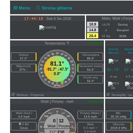
Menu
Strona główna
17:44:18
Maks. Wiatr | Pory
Sob 8 Sie 2026
10.9
14:29
Dzisiaj
14.8
4
Sierpień
28.4
16 Sty
2026
Temperatura °F
17:44:05
Sobota
Niedzi
Wieczór
No
60
58
62
Celsius
Odczuwalna
56
64
27.3°
80.4°
54
66
52
81.1°
68
50
70
Wilgotność
Termometr mokry
↑
81.7°
↓
47.5°
48
72
63
74°
57
6
37% ↑
64.4°
-
-
46
74
0.0°
44
76
4
4.5
mph
m
Punkt rosy
42
78
52.3°
40
80
|
38
82
36
84
NE
EN
Wykresy
- Prognoza
Szczegóły
- na
Wiatr | Porywy - mph
17:44:05
N
Wiatr (śred.)
Porywy (Maks.)
Min.
NNW
NNE
4.0 mph
NW
NE
13.6 mph
30.10 inHg
0
12
WNW
ENE
0 Bft
Wiatr
Obecnie
Wiatr
Porywy
W
E
Cisza
0.0 mph =
1019.3 hPa
0.0 km/h
112°
ESE
WSW
ESE