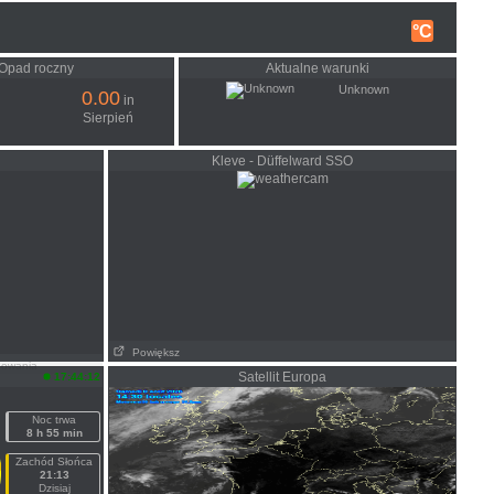
°C
Opad roczny
Aktualne warunki
Unknown
0.00
in
Sierpień
Kleve - Düffelward SSO
Powiększ
dowania
Satellit Europa
17:44:12
Noc trwa
8 h 55 min
Zachód Słońca
21:13
Dzisiaj