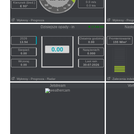
0.0 m/s
Kierunek (śred.)
SW
SE
0.0 kts
E 93°
SSW
SSE
S
Wykresy
- Prognoza
Wykresy
- Prog
Dzisiejsze opady - in
Nasło
17:44:05
2026
Ostatnia godzina
Promieniowanie
13.94
0.00
155 W/m²
0.00
Sierpień
Natężenie/h
0.00
0.000
Wczoraj
Last rain
0.00
30-07-2026
Wykresy
- Prognoza
- Radar
Zalecenia inde
Jetstream
Vor