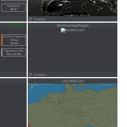
Wysokość
30.5°
Powiększ
Niederschlag/Regen
17:44:12
Zachód Księżyca
Dzisiaj
18:34
Następny nów
Śro 12 Sie
Powiększ
Live WebCam