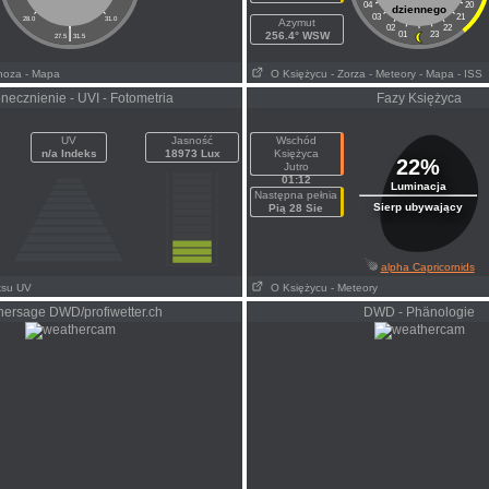
04
20
dziennego
03
21
28.0
31.0
Azymut
|
02
22
256.4° WSW
01
23
27.5
31.5
noza
- Mapa
O Księżycu
- Zorza
- Meteory
- Mapa
- ISS
necznienie - UVI - Fotometria
Fazy Księżyca
UV
Jasność
Wschód
n/a Indeks
18973 Lux
Księżyca
22%
Jutro
01:12
Luminacja
Następna pełnia
Sierp ubywający
Pią 28 Sie
alpha Capricornids
ksu UV
O Księżycu
- Meteory
hersage DWD/profiwetter.ch
DWD - Phänologie