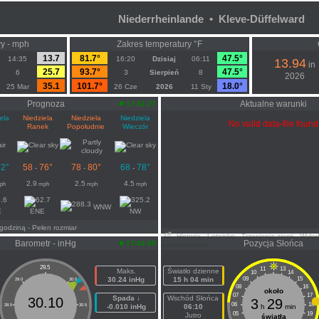
Niederrheinlande • Kleve-Düffelward
wy - mph
Zakres temperatury °F
13.7
81.7°
47.5°
14:35
16:20
Dzisiaj
06:11
13.94
in
25.7
93.7°
47.5°
6
3
Sierpień
8
2026
35.1
101.7°
18.0°
25 Mar
26 Cze
2026
11 Sty
Prognoza
Aktualne warunki
17:41:27
ela
Niedziela
Niedziela
Niedziela
No valid data-file found
c
Ranek
Popołudnie
Wieczór
2°
58
76°
78
80°
68
78°
-
-
-
2.9
2.5
4.5
ph
mph
mph
mph
WNW
E
ENE
NW
 godziną
- Pełen rozmiar
Historia
- Lotnisko
- Trzęsienia ziemi
- Wyła
Barometr - inHg
Pozycja Słońca
17:44:05
atmosferyczne
29.5
11
13
Maks.
Światło dzienne
10
14
30.24 inHg
15 h 04 min
09
15
29.0
30.0
08
16
około
07
17
Spada ↓
Wschód Słońca
30.10
3
29
06
18
28.5
30.5
-0.010 inHg
06:10
h
min
05
19
Jutro
światła